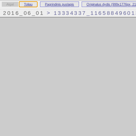
Atgal
Toliau
Pagrindinis puslapis
Originalus dydis (999x1776px, 2
2016_06_01
> 13334337_11658849601